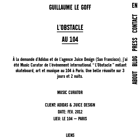
EN
GUILLAUME LE GOFF
CONTACT
L’OBSTACLE
AU 104
PRESS
BLOG
À la demande d’Adidas et de l’agence Juice Design (San Francisco), j’ai
été Music Curator de l’événement international “ L’Obstacle ” mélant
skateboard, art et musique au 104 à Paris. Une belle réussite sur 3
ABOUT
jours et 2 nuits.
MUSIC CURATOR
CLIENT: ADIDAS & JUICE DESIGN
DATE: FEV. 2012
LIEU: LE 104 — PARIS
LIENS